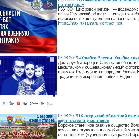
по контракту
ГБУ СО «Цифровой регион» — подведомст
связи Самарской области — создан чат-б
возможностях поступления на военную слу
https://max.ru/samara_contract_bot
.
05.08.2026
«Улыбка России. Улыбка еди
Дом дружбы народов Самарской области п
масштабному общенациональному фотопро
в рамках Года единства народов России.
традициям и искренней любви к Родине.
05.08.2026
IX открытый областной фест
ждёт гостей и участников
Борское станичное казачье общество Вол
желающих окунуться в самобытный мир каз
селе Борском (муниципальный район Борск