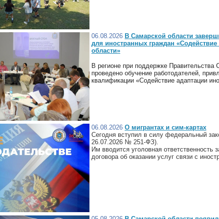
06.08.2026
В Самарской области заверши
для иностранных граждан «Содействие
области»
В регионе при поддержке Правительства 
проведено обучение работодателей, прив
квалификации «Содействие адаптации ино
06.08.2026
О мигрантах и сим-картах
Сегодня вступил в силу федеральный зак
26.07.2026 № 251-ФЗ).
Им вводится уголовная ответственность 
договора об оказании услуг связи с инос
05.08.2026
В Самарской области появил