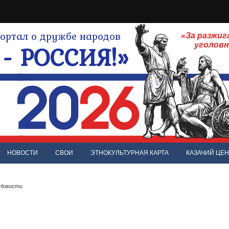
ртал о дружбе народов
«За разжиг
- РОССИЯ!»
уголов
НОВОСТИ
СВОИ
ЭТНОКУЛЬТУРНАЯ КАРТА
КАЗАЧИЙ ЦЕН
 Новости