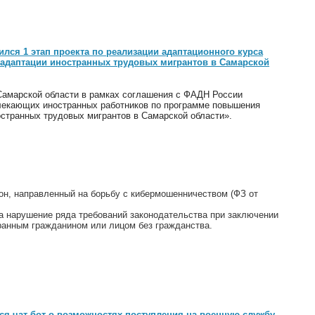
лся 1 этап проекта по реализации адаптационного курса
 адаптации иностранных трудовых мигрантов в Самарской
Самарской области в рамках соглашения с ФАДН России
лекающих иностранных работников по программе повышения
странных трудовых мигрантов в Самарской области».
он, направленный на борьбу с кибермошенничеством (ФЗ от
за нарушение ряда требований законодательства при заключении
транным гражданином или лицом без гражданства.
ся чат-бот о возможностях поступления на военную службу