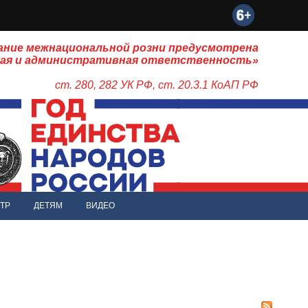
ание межнациональной розни предусмотрена
ная и административная ответственность»
ст. 280, 282 УК РФ, ст. 20.3.1 КоАП РФ
ТР
ДЕТЯМ
ВИДЕО