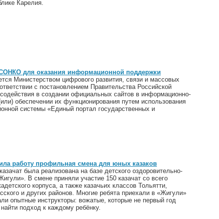
блике Карелия.
 СОНКО для оказания информационной поддержки
тся Министерством цифрового развития, связи и массовых
ответствии с постановлением Правительства Российской
 содействия в создании официальных сайтов в информационно-
(или) обеспечении их функционирования путем использования
онной системы «Единый портал государственных и
ила работу профильная смена для юных казаков
азачат была реализована на базе детского оздоровительно-
Жигули». В смене приняли участие 150 казачат со всего
адетского корпуса, а также казачьих классов Тольятти,
сского и других районов. Многие ребята приехали в «Жигули»
али опытные инструкторы: вожатые, которые не первый год
найти подход к каждому ребёнку.