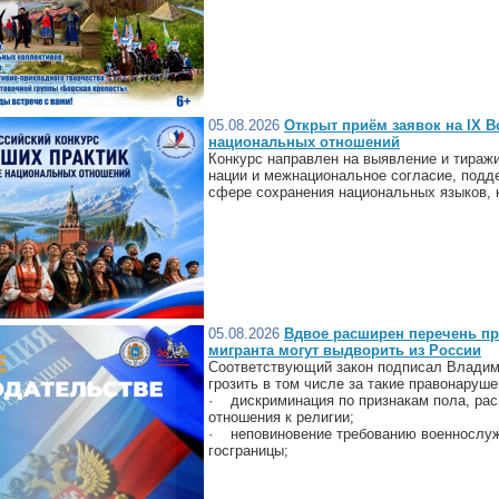
05.08.2026
Открыт приём заявок на IX В
национальных отношений
Конкурс направлен на выявление и тираж
нации и межнациональное согласие, подд
сфере сохранения национальных языков, к
05.08.2026
Вдвое расширен перечень пр
мигранта могут выдворить из России
Соответствующий закон подписал Владим
грозить в том числе за такие правонаруше
· дискриминация по признакам пола, рас
отношения к религии;
· неповиновение требованию военнослуж
госграницы;