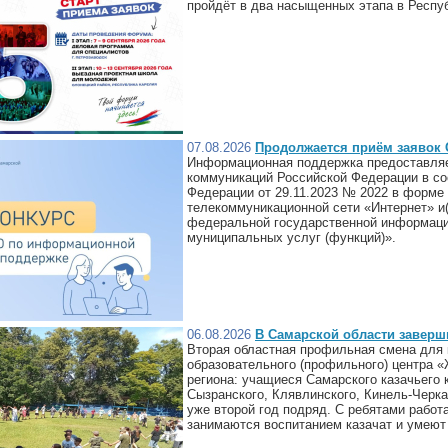
пройдёт в два насыщенных этапа в Респу
07.08.2026
Продолжается приём заявок
Информационная поддержка предоставляе
коммуникаций Российской Федерации в со
Федерации от 29.11.2023 № 2022 в форме
телекоммуникационной сети «Интернет» и
федеральной государственной информаци
муниципальных услуг (функций)».
06.08.2026
В Самарской области заверш
Вторая областная профильная смена для к
образовательного (профильного) центра «
региона: учащиеся Самарского казачьего к
Сызранского, Клявлинского, Кинель-Черка
уже второй год подряд. С ребятами работ
занимаются воспитанием казачат и умеют 