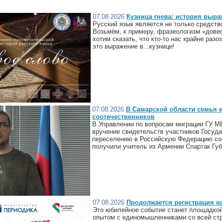
07.08.2026
Кузница гнева: история выра
Русский язык является не только средств
Возьмём, к примеру, фразеологизм «довес
хотим сказать, что кто-то нас крайне раз
это выражение в...кузнице!
07.08.2026
В Самарской области семья 
соотечественников
В Управлении по вопросам миграции ГУ М
вручение свидетельств участников Госуд
переселению в Российскую Федерацию со
получили учитель из Армении Спартак Губ
07.08.2026
Продолжается регистрация 
Это юбилейное событие станет площадкой
опытом с единомышленниками со всей стр