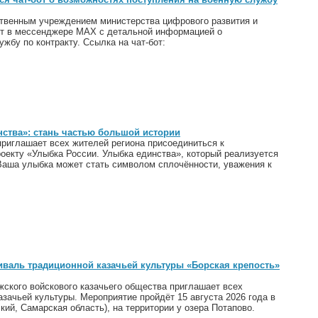
венным учреждением министерства цифрового развития и
от в мессенджере МАХ с детальной информацией о
жбу по контракту. Ссылка на чат-бот:
нства»: стань частью большой истории
риглашает всех жителей региона присоединиться к
екту «Улыбка России. Улыбка единства», который реализуется
 Ваша улыбка может стать символом сплочённости, уважения к
иваль традиционной казачьей культуры «Борская крепость»
жского войскового казачьего общества приглашает всех
ачьей культуры. Мероприятие пройдёт 15 августа 2026 года в
ий, Самарская область), на территории у озера Потапово.