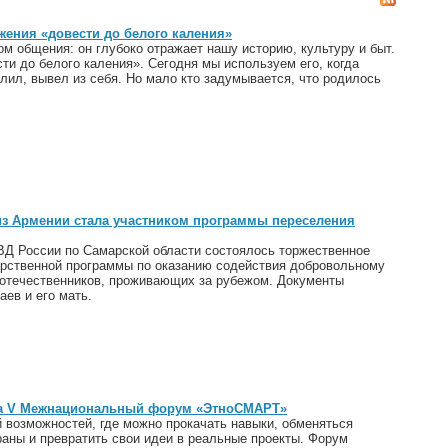
жения «довести до белого каления»
ом общения: он глубоко отражает нашу историю, культуру и быт.
ти до белого каления». Сегодня мы используем его, когда
озлил, вывел из себя. Но мало кто задумывается, что родилось
из Армении стала участником программы переселения
ВД России по Самарской области состоялось торжественное
арственной программы по оказанию содействия добровольному
отечественников, проживающих за рубежом. Документы
аев и его мать.
на V Межнациональный форум «ЭтноСМАРТ»
 возможностей, где можно прокачать навыки, обменяться
аны и превратить свои идеи в реальные проекты. Форум